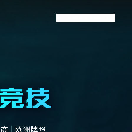
VCT全球赛
无畏契约下注