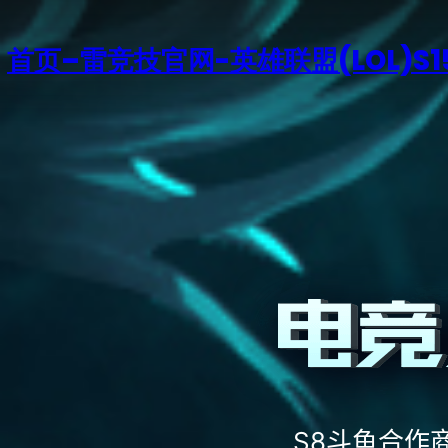
首页–雷竞技官网-英雄联盟(LOL)S