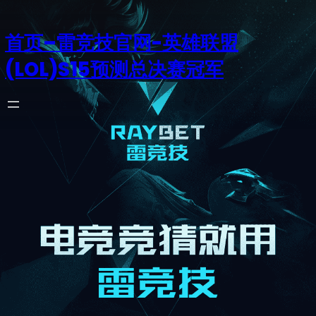
首页–雷竞技官网-英雄联盟
(LOL)S15预测总决赛冠军