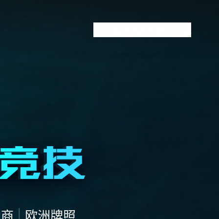
VCT全球赛
无畏契约下注