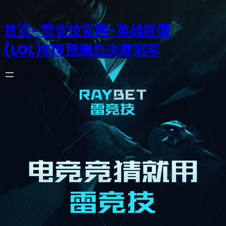
首页–雷竞技官网-英雄联盟
(LOL)S15预测总决赛冠军