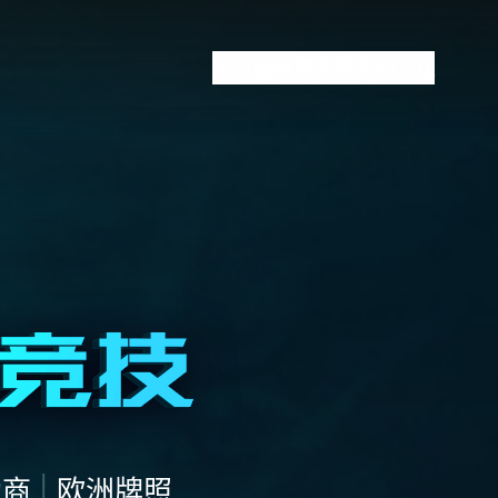
VCT全球赛
无畏契约下注