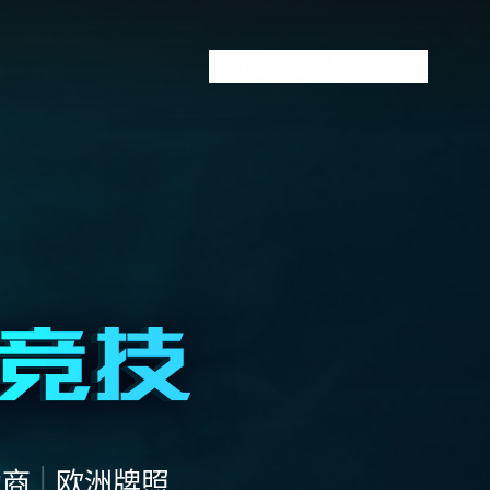
VCT全球赛
无畏契约下注