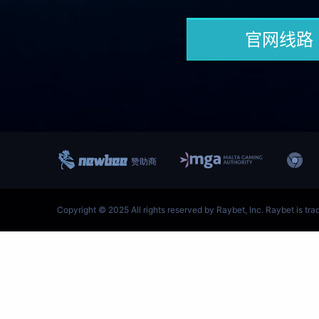
跳
至
内
容