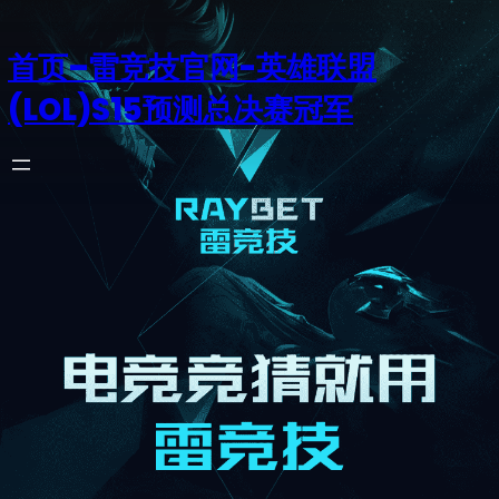
首页–雷竞技官网-英雄联盟
(LOL)S15预测总决赛冠军