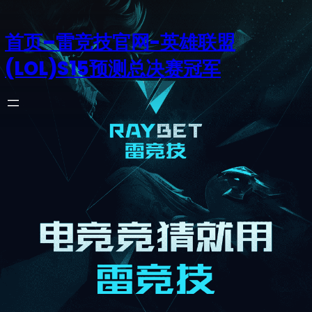
首页–雷竞技官网-英雄联盟
(LOL)S15预测总决赛冠军