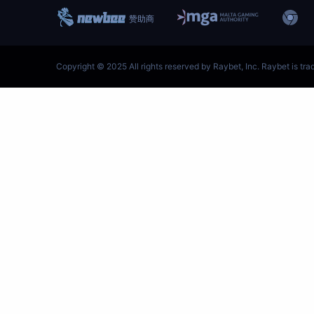
跳
至
内
容