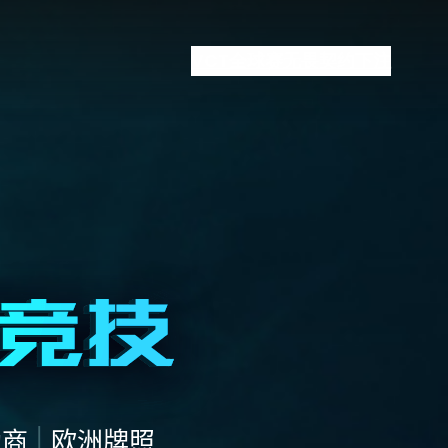
VCT全球赛
无畏契约下注