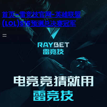
首页–雷竞技官网-英雄联盟
(LOL)S15预测总决赛冠军