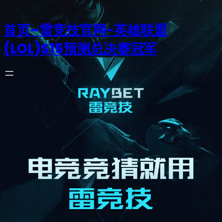
首页–雷竞技官网-英雄联盟
(LOL)S15预测总决赛冠军