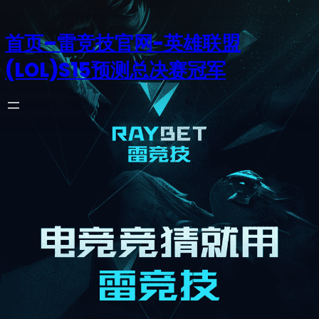
首页–雷竞技官网-英雄联盟
(LOL)S15预测总决赛冠军