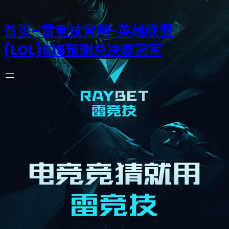
首页–雷竞技官网-英雄联盟
(LOL)S15预测总决赛冠军