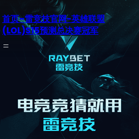
首页–雷竞技官网-英雄联盟
(LOL)S15预测总决赛冠军