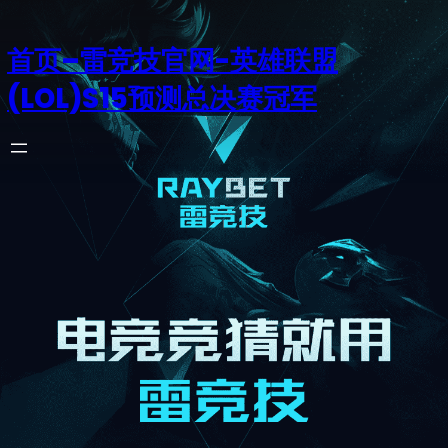
首页–雷竞技官网-英雄联盟
(LOL)S15预测总决赛冠军