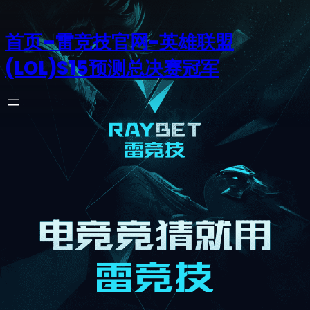
首页–雷竞技官网-英雄联盟
(LOL)S15预测总决赛冠军