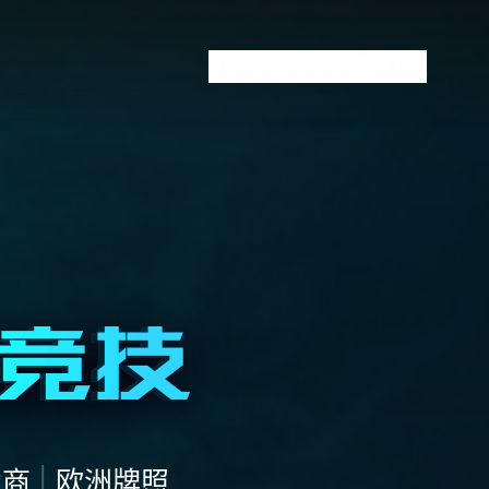
VCT全球赛
无畏契约下注