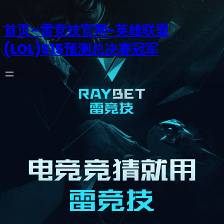
首页–雷竞技官网-英雄联盟
(LOL)S15预测总决赛冠军