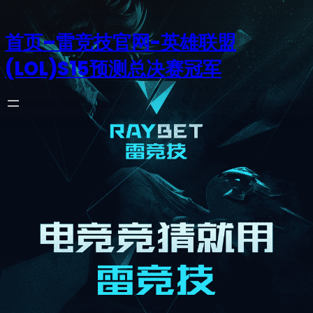
首页–雷竞技官网-英雄联盟
(LOL)S15预测总决赛冠军