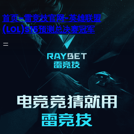
首页–雷竞技官网-英雄联盟
(LOL)S15预测总决赛冠军