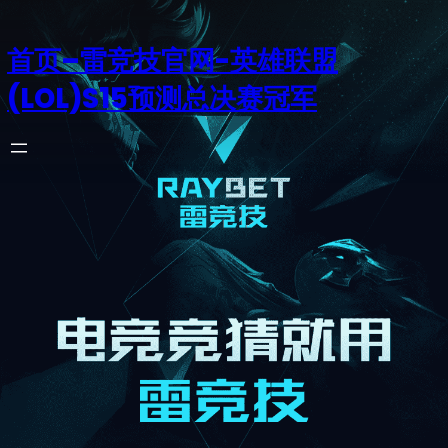
首页–雷竞技官网-英雄联盟
(LOL)S15预测总决赛冠军