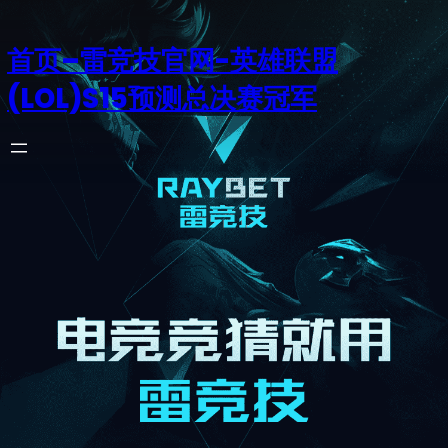
首页–雷竞技官网-英雄联盟
(LOL)S15预测总决赛冠军