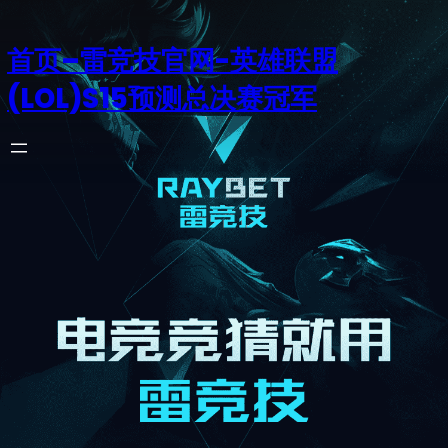
首页–雷竞技官网-英雄联盟
(LOL)S15预测总决赛冠军