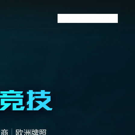
VCT全球赛
无畏契约下注