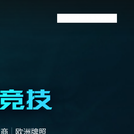
VCT全球赛
无畏契约下注