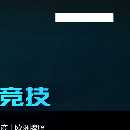
VCT全球赛
无畏契约下注