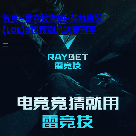
首页–雷竞技官网-英雄联盟
(LOL)S15预测总决赛冠军