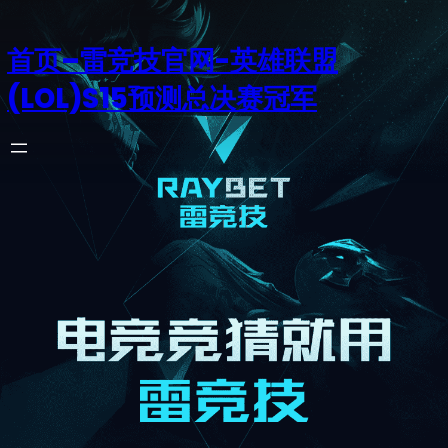
首页–雷竞技官网-英雄联盟
(LOL)S15预测总决赛冠军