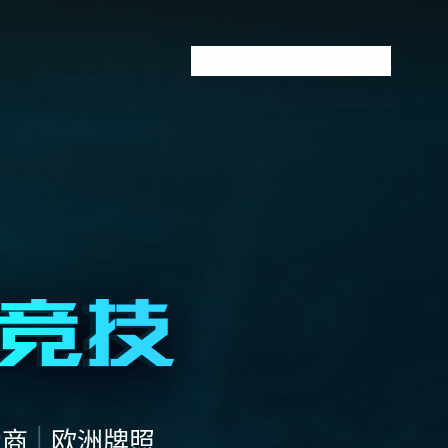
VCT全球赛
无畏契约下注