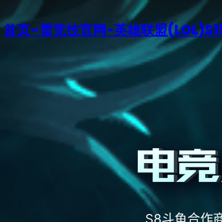
首页–雷竞技官网-英雄联盟(LOL)S