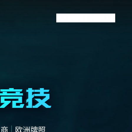
VCT全球赛
无畏契约下注