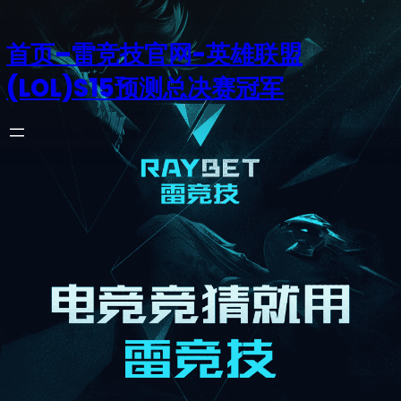
首页–雷竞技官网-英雄联盟
(LOL)S15预测总决赛冠军