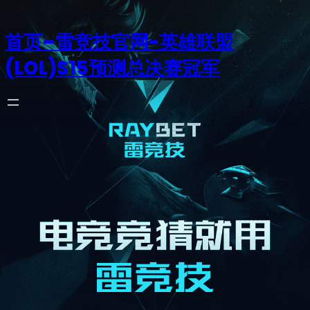
首页–雷竞技官网-英雄联盟
(LOL)S15预测总决赛冠军