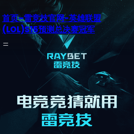
首页–雷竞技官网-英雄联盟
(LOL)S15预测总决赛冠军