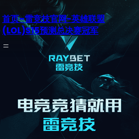
首页–雷竞技官网-英雄联盟
(LOL)S15预测总决赛冠军