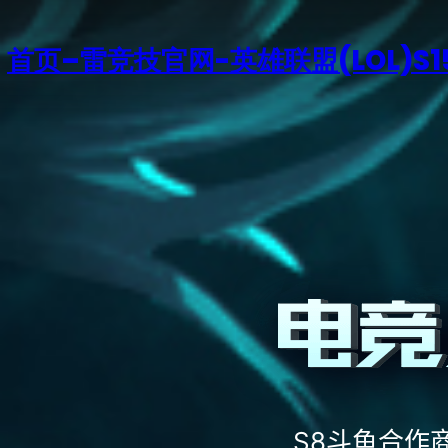
首页–雷竞技官网-英雄联盟(LOL)S