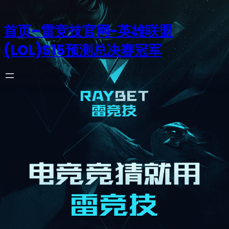
首页–雷竞技官网-英雄联盟
(LOL)S15预测总决赛冠军