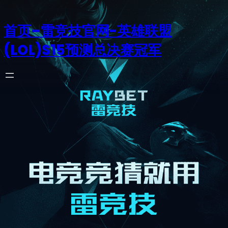
首页–雷竞技官网-英雄联盟
(LOL)S15预测总决赛冠军