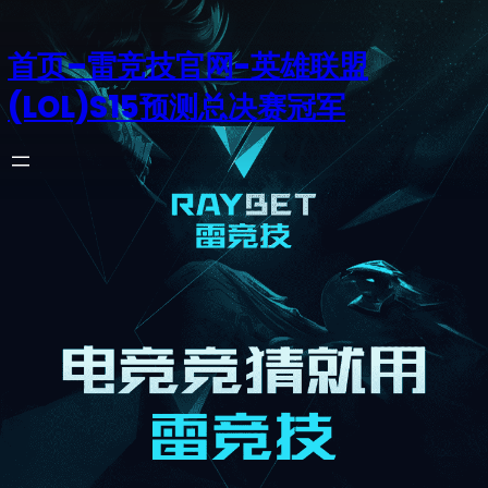
首页–雷竞技官网-英雄联盟
(LOL)S15预测总决赛冠军