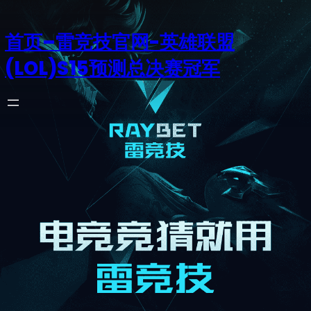
首页–雷竞技官网-英雄联盟
(LOL)S15预测总决赛冠军