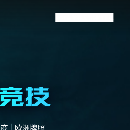
VCT全球赛
无畏契约下注