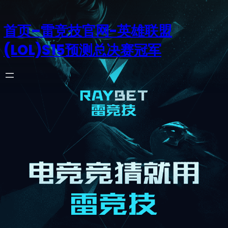
首页–雷竞技官网-英雄联盟
(LOL)S15预测总决赛冠军