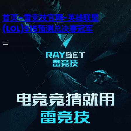
首页–雷竞技官网-英雄联盟
(LOL)S15预测总决赛冠军