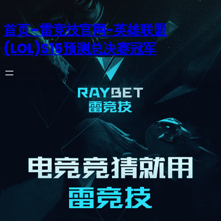
首页–雷竞技官网-英雄联盟
(LOL)S15预测总决赛冠军