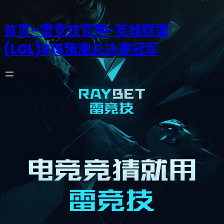
首页–雷竞技官网-英雄联盟
(LOL)S15预测总决赛冠军