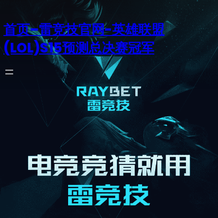
首页–雷竞技官网-英雄联盟
(LOL)S15预测总决赛冠军