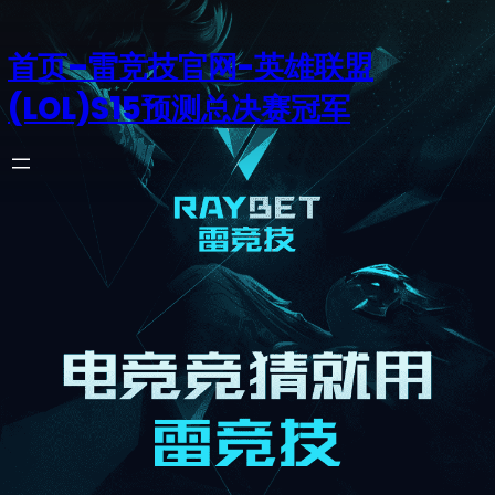
首页–雷竞技官网-英雄联盟
(LOL)S15预测总决赛冠军