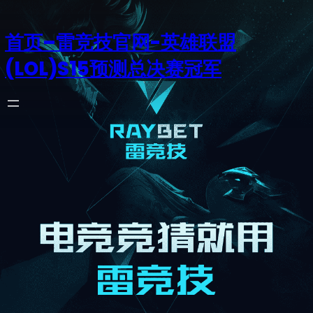
首页–雷竞技官网-英雄联盟
(LOL)S15预测总决赛冠军