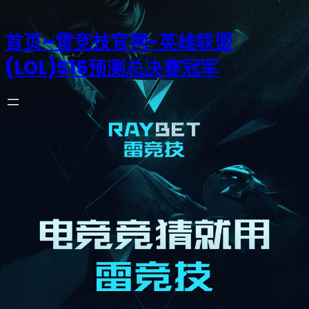
首页–雷竞技官网-英雄联盟
(LOL)S15预测总决赛冠军