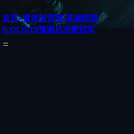
首页–雷竞技官网-英雄联盟
(LOL)S15预测总决赛冠军