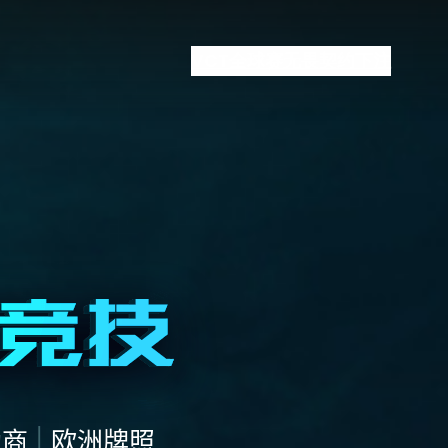
VCT全球赛
无畏契约下注